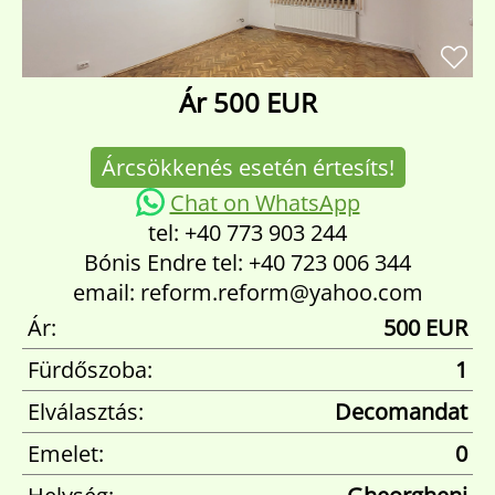
Ár
500 EUR
Árcsökkenés esetén értesíts!
Chat on WhatsApp
tel: +40 773 903 244
Bónis Endre tel: +40 723 006 344
email: reform.reform@yahoo.com
Ár:
500 EUR
Fürdőszoba:
1
Elválasztás:
Decomandat
Emelet:
0