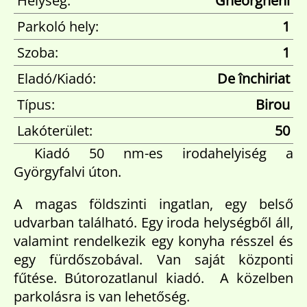
Helység:
Gheorgheni
Parkoló hely:
1
Szoba:
1
Eladó/Kiadó:
De închiriat
Típus:
Birou
Lakóterület:
50
Kiadó 50 nm-es irodahelyiség a
Györgyfalvi úton.
A magas földszinti ingatlan, egy belső
udvarban található. Egy iroda helységből áll,
valamint rendelkezik egy konyha résszel és
egy fürdőszobával. Van saját központi
fűtése. Bútorozatlanul kiadó. A közelben
parkolásra is van lehetőség.