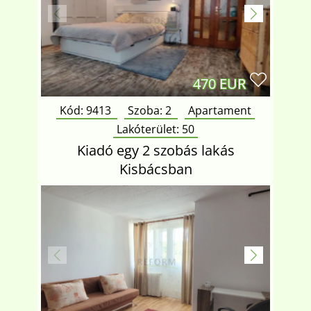
470 EUR
Kód: 9413
Szoba:
2
Apartament
Lakóterület:
50
Kiadó egy 2 szobás lakás
Kisbácsban