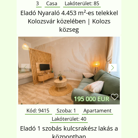
3
Casa
Lakóterület:
85
Eladó Nyaraló 4.453 m²-es telekkel
Kolozsvár közelében | Kolozs
közseg
195 000 EUR
Kód: 9415
Szoba:
1
Apartament
Lakóterület:
40
Eladó 1 szobás kulcsrakész lakás a
központban