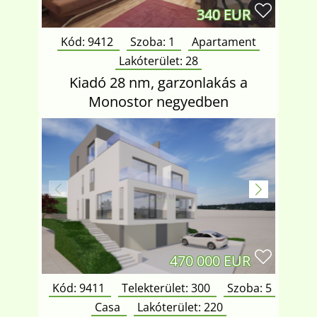
340 EUR
Kód: 9412
Szoba:
1
Apartament
Lakóterület:
28
Kiadó 28 nm, garzonlakás a
Monostor negyedben
470 000 EUR
Kód: 9411
Telekterület:
300
Szoba:
5
Casa
Lakóterület:
220