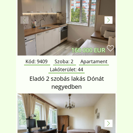
160 000 EUR
Kód: 9409
Szoba:
2
Apartament
Lakóterület:
44
Eladó 2 szobás lakás Dónát
negyedben