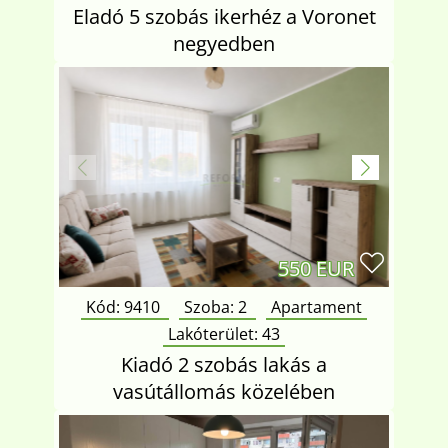
Eladó 5 szobás ikerhéz a Voronet
negyedben
550 EUR
Kód: 9410
Szoba:
2
Apartament
Lakóterület:
43
Kiadó 2 szobás lakás a
vasútállomás közelében