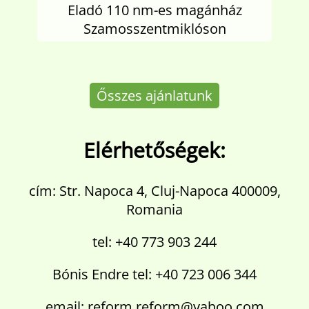
Eladó 110 nm-es magánház
Szamosszentmiklóson
Ősszes ajánlatunk
Elérhetőségek:
cím: Str. Napoca 4, Cluj-Napoca 400009,
Romania
tel: +40 773 903 244
Bónis Endre tel: +40 723 006 344
email: reform.reform@yahoo.com