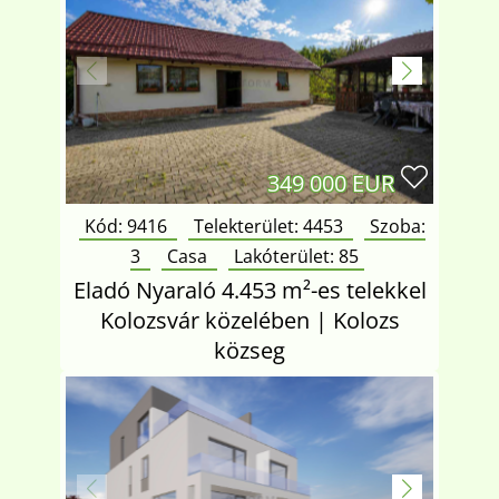
349 000 EUR
Kód: 9416
Telekterület:
4453
Szoba:
3
Casa
Lakóterület:
85
Eladó Nyaraló 4.453 m²-es telekkel
Kolozsvár közelében | Kolozs
közseg