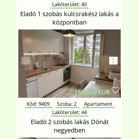
Lakóterület:
40
Eladó 1 szobás kulcsrakész lakás a
központban
160 000 EUR
Kód: 9409
Szoba:
2
Apartament
Lakóterület:
44
Eladó 2 szobás lakás Dónát
negyedben