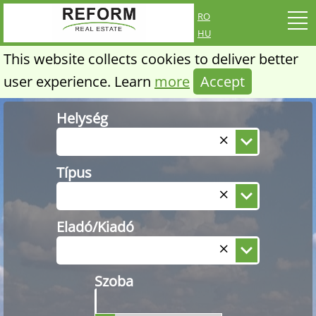
ro
hu
This website collects cookies to deliver better
user experience. Learn
more
Accept
Helység
Típus
Eladó/Kiadó
Szoba