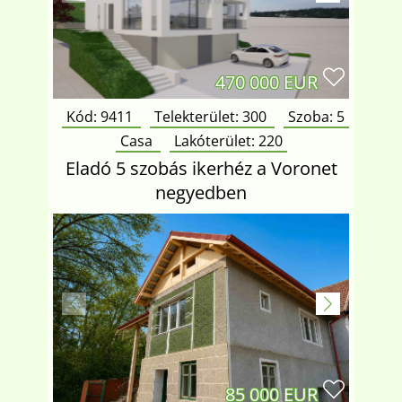
470 000 EUR
Kód: 9411
Telekterület:
300
Szoba:
5
Casa
Lakóterület:
220
Eladó 5 szobás ikerhéz a Voronet
negyedben
85 000 EUR