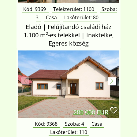
Kód: 9369
Telekterület:
1100
Szoba:
3
Casa
Lakóterület:
80
Eladó | Felújítandó családi ház
1.100 m²-es telekkel | Inaktelke,
Egeres község
285 000 EUR
Kód: 9368
Szoba:
4
Casa
Lakóterület:
110