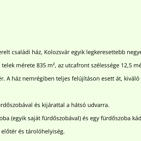
erelt családi ház, Kolozsvár egyik legkeresettebb neg
a telek mérete 835 m², az utcafront szélessége 12,5 mé
tér. A ház nemrégiben teljes felújításon esett át, kiv
rdőszobával és kijárattal a hátsó udvarra.
zoba (egyik saját fürdőszobával) és egy fürdőszoba kád
előtér és tárolóhelyiség.