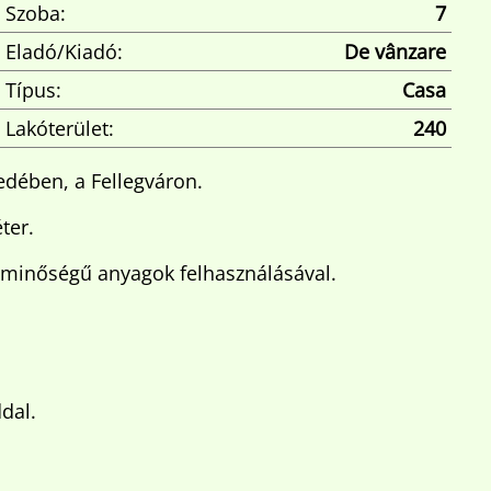
Szoba:
7
Eladó/Kiadó:
De vânzare
Típus:
Casa
Lakóterület:
240
yedében, a Fellegváron.
ter.
áló minőségű anyagok felhasználásával.
dal.