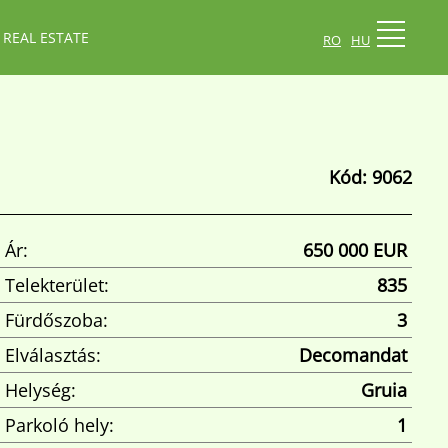
ro
hu
 REAL ESTATE
Kód: 9062
Ár:
650 000 EUR
Telekterület:
835
Fürdőszoba:
3
Elválasztás:
Decomandat
Helység:
Gruia
Parkoló hely:
1