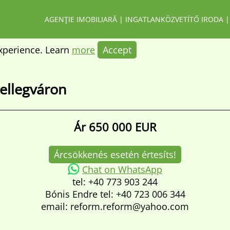
AGENŢIE IMOBILIARĂ | INGATLANKÖZVETÍTŐ IRODA |
experience. Learn
more
Accept
Fellegváron
Ár
650 000 EUR
Árcsökkenés esetén értesíts!
Chat on WhatsApp
tel: +40 773 903 244
Bónis Endre tel: +40 723 006 344
email: reform.reform@yahoo.com