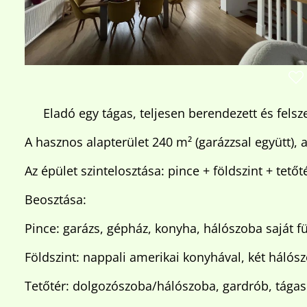
Eladó egy tágas, teljesen berendezett és felsz
A hasznos alapterület 240 m² (garázzsal együtt), 
Az épület szintelosztása: pince + földszint + tető
Beosztása:
Pince: garázs, gépház, konyha, hálószoba saját fü
Földszint: nappali amerikai konyhával, két hálós
Tetőtér: dolgozószoba/hálószoba, gardrób, tágas 