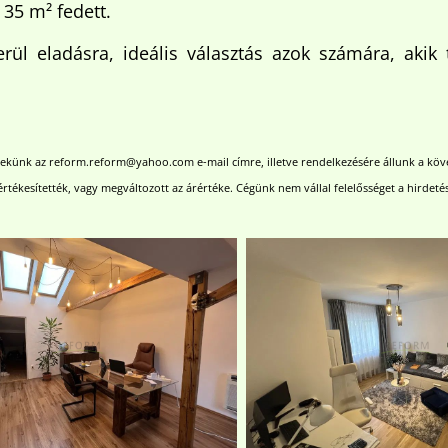
 35 m² fedett.
kerül eladásra, ideális választás azok számára, aki
 nekünk az reform.reform@yahoo.com e-mail címre, illetve rendelkezésére állunk a kö
értékesítették, vagy megváltozott az árértéke. Cégünk nem vállal felelősséget a hirdeté