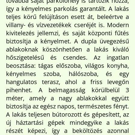
továbbá saját parkolóhely is tartozik hozzá,
így a kényelmes parkolás garantált. A lakás
teljes körű felújításon esett át, beleértve a
villany- és vízvezetékek cseréjét is. Modern
kivitelezés jellemzi, és saját központi fűtés
biztosítja a kényelmet. A dupla üvegezésű
ablakoknak köszönhetően a lakás kiváló
hőszigetelésű és csendes. Az ingatlan
beosztása: tágas előszoba, világos konyha,
kényelmes szoba, hálószoba, és egy
hangulatos terasz, ahol a friss levegőn
pihenhet. A belmagasság körülbelül 3
méter, amely a nagy ablakokkal együtt
biztosítja az egész napos, természetes fényt.
A lakás teljesen bútorozott és gépesített, az
új háztartási gépek mindegyike a lakás
részét képezi, így a beköltözés azonnal