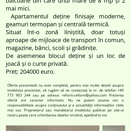
balcoane din care unul mare de 8 mp și 2
mai mici.
Apartamentul deține finisaje moderne,
geamuri termopan și centrală termică.
Situat înt-o zonă liniștită, doar totuși
aproape de mijloace de transport în comun,
magazine, bănci, scoli și grădinițe.
De asemenea blocul deține și un loc de
joacă și o curte privată.
Preț: 204000 euro.
Oferta prezentată nu este completă, pentru mai multe detalii asupra
imobilului prezentat, vă rugăm să ne contactaţi la nr. de telefon +40
773 903 244 sau pe adresa: reform.reform@yahoo.com Prezenta
ofertă are caracter informativ. Nu ne putem asuma nici o
responsabilitate asupra conţinutului şi a actualităţii informaţiilor citite
mai sus. Proprietarul sau mandatarul imobilului publicat pe site-ul
nostru poate cere schimbarea datelor oricând, apelând la noi.