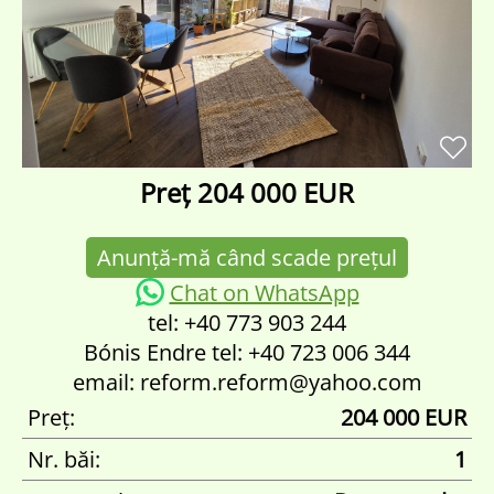
Preț
204 000 EUR
Anunță-mă când scade prețul
Chat on WhatsApp
tel: +40 773 903 244
Bónis Endre tel: +40 723 006 344
email: reform.reform@yahoo.com
Preț:
204 000 EUR
Nr. băi:
1