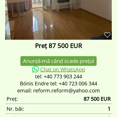
Preț
87 500 EUR
Anunță-mă când scade prețul
Chat on WhatsApp
tel: +40 773 903 244
Bónis Endre tel: +40 723 006 344
email: reform.reform@yahoo.com
Preț:
87 500 EUR
Nr. băi:
1